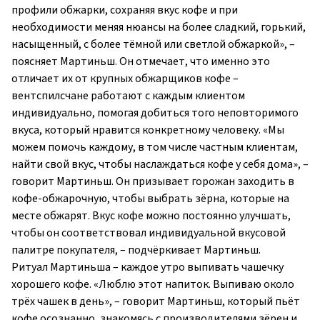
профили обжарки, сохраняя вкус кофе и при
необходимости меняя нюансы на более сладкий, горький,
насыщенный, с более тёмной или светлой обжаркой»,
–
поясняет Мартиньш. Он отмечает, что именно это
отличает их от крупных обжарщиков кофе –
вентспилсчане работают с каждым клиентом
индивидуально, помогая добиться того неповторимого
вкуса, который нравится конкретному человеку. «Мы
можем помочь каждому, в том числе частным клиентам,
найти свой вкус, чтобы наслаждаться кофе у себя дома», –
говорит Мартиньш. Он призывает горожан заходить в
кофе-обжарочную, чтобы выбрать зёрна, которые на
месте обжарят. Вкус кофе можно постоянно улучшать,
чтобы он соответствовал индивидуальной вкусовой
палитре покупателя, – подчёркивает Мартиньш.
Ритуал Мартиньша – каждое утро выпивать чашечку
хорошего кофе. «Люблю этот напиток. Выпиваю около
трёх чашек в день», – говорит Мартиньш, который пьёт
кофе осознанно, знакомясь с производителями зёрен и