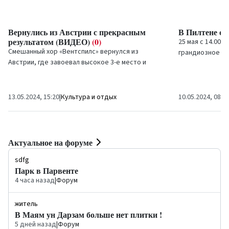
Вернулись из Австрии с прекрасным
В Пилтене о
результатом (ВИДЕО)
(0)
25 мая с 14.00 
Смешанный хор «Вентспилс» вернулся из
грандиозное ме
Австрии, где завоевал высокое 3-е место и
Это уже третий
специальный приз за исполнение обязательного
будут отмечать.
произведения на 6-м...
13.05.2024, 15:20
|
Культура и отдых
10.05.2024, 08:4
Актуальное на форуме
sdfg
Парк в Парвенте
4 часа назад
|
Форум
житель
В Маям ун Дарзам больше нет плитки !
5 дней назад
|
Форум