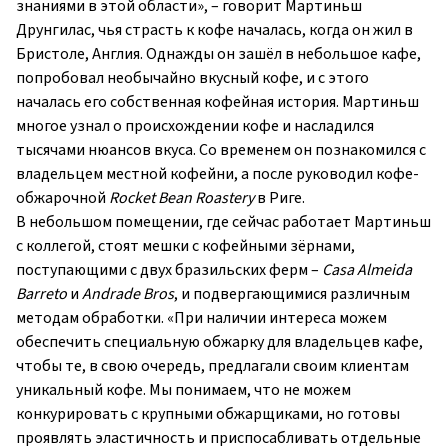
знаниями в этой области», – говорит Мартиньш
Друнгилас, чья страсть к кофе началась, когда он жил в
Бристоле, Англия. Однажды он зашёл в небольшое кафе,
попробовал необычайно вкусный кофе, и с этого
началась его собственная кофейная история. Мартиньш
многое узнал о происхождении кофе и насладился
тысячами нюансов вкуса. Со временем он познакомился с
владельцем местной кофейни, а после руководил кофе-
обжарочной
Rocket Bean Roastery
в Риге.
В небольшом помещении, где сейчас работает Мартиньш
с коллегой, стоят мешки с кофейными зёрнами,
поступающими с двух бразильских ферм –
Casa Almeida
Barreto
и
Andrade Bros
, и подвергающимися различным
методам обработки. «При наличии интереса можем
обеспечить специальную обжарку для владельцев кафе,
чтобы те, в свою очередь, предлагали своим клиентам
уникальный кофе. Мы понимаем, что не можем
конкурировать с крупными обжарщиками, но готовы
проявлять эластичность и приспосабливать отдельные