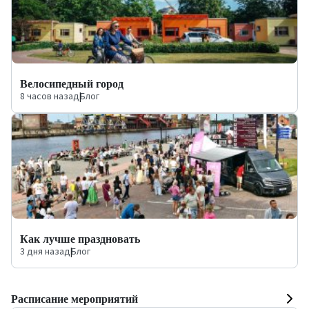
Велосипедный город
8 часов назад
|
Блог
Как лучше праздновать
3 дня назад
|
Блог
Расписание мероприятий