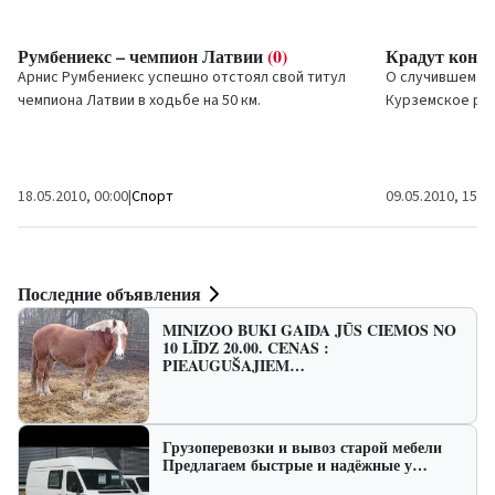
Румбениекс – чемпион Латвии
(0)
Крадут конья
Арнис Румбениекс успешно отстоял свой титул
О случившемся 
чемпиона Латвии в ходьбе на 50 км.
Курземское ре
Госполиции.
18.05.2010, 00:00
|
Спорт
09.05.2010, 15:1
Последние объявления
MINIZOO BUKI GAIDA JŪS CIEMOS NO
10 LĪDZ 20.00. CENAS :
PIEAUGUŠAJIEM…
Грузоперевозки и вывоз старой мебели
Предлагаем быстрые и надёжные у…