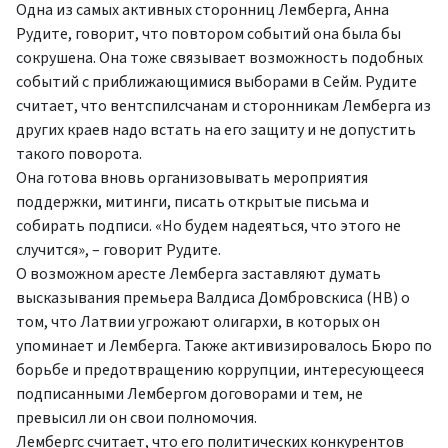
Одна из самых активных сторонниц Лемберга, Анна
Рудите, говорит, что повтором событий она была бы
сокрушена. Она тоже связывает возможность подобных
событий с приближающимися выборами в Сейм. Рудите
считает, что вентспилсчанам и сторонникам Лемберга из
других краев надо встать на его защиту и не допустить
такого поворота.
Она готова вновь организовывать мероприятия
поддержки, митинги, писать открытые письма и
собирать подписи. «Но будем надеяться, что этого не
случится», – говорит Рудите.
О возможном аресте Лемберга заставляют думать
высказывания премьера Валдиса Домбровскиса (НВ) о
том, что Латвии угрожают олигархи, в которых он
упоминает и Лемберга. Также активизировалось Бюро по
борьбе и предотвращению коррупции, интересующееся
подписанными Лембергом договорами и тем, не
превысил ли он свои полномочия.
Лембергс считает, что его политических конкурентов