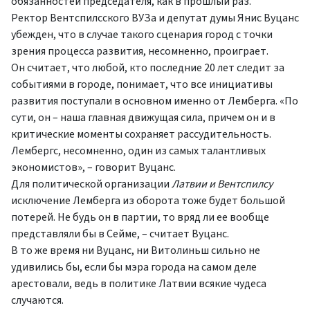
обязанностей председателя, как в прошлый раз.
Ректор Вентспилсского ВУЗа и депутат думы Янис Вуцанс
убежден, что в случае такого сценария город с точки
зрения процесса развития, несомненно, проиграет.
Он считает, что любой, кто последние 20 лет следит за
событиями в городе, понимает, что все инициативы
развития поступали в основном именно от Лемберга. «По
сути, он – наша главная движущая сила, причем он и в
критические моменты сохраняет рассудительность.
Лембергс, несомненно, один из самых талантливых
экономистов», – говорит Вуцанс.
Для политической организации
Латвии и Вентспилсу
исключение Лемберга из оборота тоже будет большой
потерей. Не будь он в партии, то вряд ли ее вообще
представляли бы в Сейме, – считает Вуцанс.
В то же время ни Вуцанс, ни Витолиньш сильно не
удивились бы, если бы мэра города на самом деле
арестовали, ведь в политике Латвии всякие чудеса
случаются.