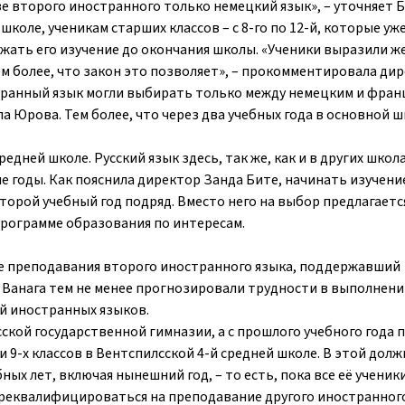
е второго иностранного только немецкий язык», – уточняет Б
 школе, ученикам старших классов – с 8-го по 12-й, которые уж
жать его изучение до окончания школы. «Ученики выразили ж
ем более, что закон это позволяет», – прокомментировала ди
странный язык могли выбирать только между немецким и фран
а Юрова. Тем более, что через два учебных года в основной ш
дней школе. Русский язык здесь, так же, как и в других школа
ние годы. Как пояснила директор Занда Бите, начинать изучени
второй учебный год подряд. Вместо него на выбор предлагает
 программе образования по интересам.
еме преподавания второго иностранного языка, поддержавший
 Ванага тем не менее прогнозировали трудности в выполнен
ей иностранных языков.
сской государственной гимназии, а с прошлого учебного года 
 и 9-х классов в Вентспилсской 4-й средней школе. В этой дол
ых лет, включая нынешний год, – то есть, пока все её ученик
ереквалифицироваться на преподавание другого иностранного