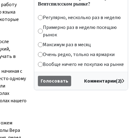
Вентспилсском рынке?
 работу
о языка
Регулярно, несколько раз в неделю
екоторые
Примерно раз в неделю посещаю
рынок
осле
Максимум раз в месяц
цкий,
Очень редко, только на ярмарки
учать в
Вообще ничего не покупаю на рынке
начиная с
есто одному
Голосовать
Комментарии(2)
али
олах
колах нашего
 Можем
колы Вера
ия, перед