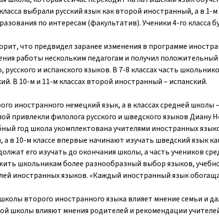
класса выбрали русский язык как второй иностранный, а в 1-м 
разования по интересам (факультатив). Ученики 4-го класса б
ворит, что предвидел заранее изменения в программе иностр
жения работы нескольким педагогам и получил положительный 
 русского и испанского языков. В 7-8 классах часть школьник
кий. В 10-м и 11-м классах второй иностранный – испанский.
рого иностранного немецкий язык, а в классах средней школы –
ой привлекли филолога русского и шведского языков Диану Н
бный год школа укомплектована учителями иностранных языко
, а в 10-м классе впервые начинают изучать шведский язык к
должат его изучать до окончания школы, а часть учеников ср
ожить школьникам более разнообразный выбор языков, учебн
елей иностранных языков. «Каждый иностранный язык обогащ
школы второго иностранного языка влияет мнение семьи и д
вной школы влияют мнения родителей и рекомендации учителе