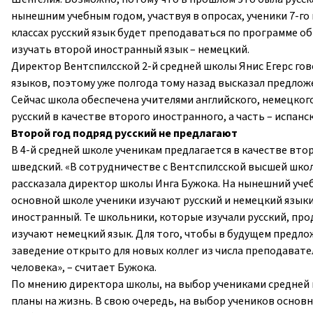
нынешним учебным годом, участвуя в опросах, ученики 7-го 
классах русский язык будет преподаваться по программе об
изучать второй иностранный язык – немецкий.
Директор Вентспилсской 2-й средней школы Янис Егерс го
языков, поэтому уже полгода тому назад высказал предло
Сейчас школа обеспечена учителями английского, немецкого,
русский в качестве второго иностранного, а часть – испанс
Второй год подряд русский не предлагают
В 4-й средней школе ученикам предлагается в качестве вто
шведский. «В сотрудничестве с Вентспилсской высшей школ
рассказала директор школы Инга Бужока. На нынешний уче
основной школе ученики изучают русский и немецкий языки
иностранный. Те школьники, которые изучали русский, про
изучают немецкий язык. Для того, чтобы в будущем предл
заведение открыто для новых коллег из числа преподават
человека», – считает Бужока.
По мнению директора школы, на выбор учениками средней 
планы на жизнь. В свою очередь, на выбор учеников осно