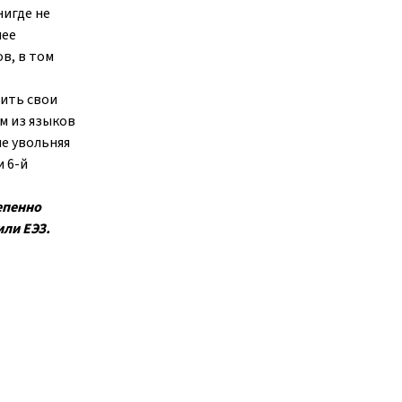
нигде не
нее
в, в том
вить свои
м из языков
не увольняя
и 6-й
епенно
или ЕЭЗ.