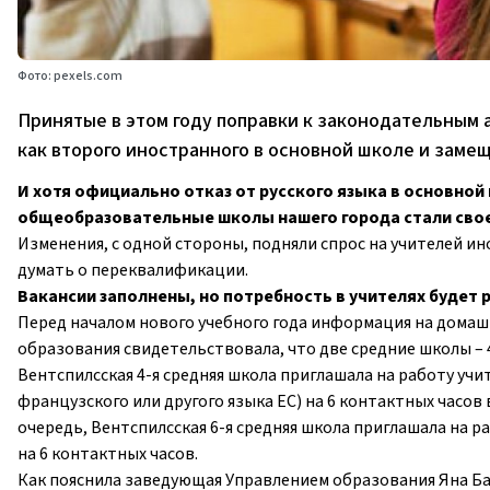
Фото: pexels.com
Принятые в этом году поправки к законодательным 
как второго иностранного в основной школе и замещ
И хотя официально отказ от русского языка в основной 
общеобразовательные школы нашего города стали свое
Изменения, с одной стороны, подняли спрос на учителей ино
думать о переквалификации.
Вакансии заполнены, но потребность в учителях будет 
Перед началом нового учебного года информация на домаш
образования свидетельствовала, что две средние школы – 4
Вентспилсская 4-я средняя школа приглашала на работу учи
французского или другого языка ЕС) на 6 контактных часов
очередь, Вентспилсская 6-я средняя школа приглашала на р
на 6 контактных часов.
Как пояснила заведующая Управлением образования Яна Бак