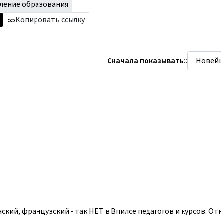
ление образования
Копировать ссылку
Сначала показывать::
янский, французский - так НЕТ в Впилсе педагогов и курсов. От