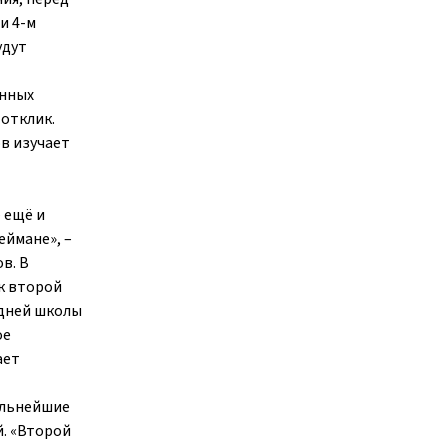
и 4-м
удут
анных
отклик.
ов изучает
 ещё и
еймане», –
в. В
ак второй
едней школы
ое
ает
альнейшие
й. «Второй