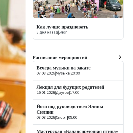
Как лучше праздновать
3 дня назад
|
Блог
Расписание мероприятий
Вечера музыки на закате
07.08.2026
|
Музыка
|
20:00
Лекция для будущих родителей
26.01.2026
|
Другое
|
17:00
Йога под руководством Элины
Силини
08.08.2026
|
Спорт
|
09:00
Мастерская «Балансирующая птица»