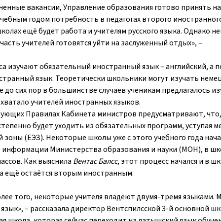
ненные вакансии, Управление образования готово принять на
учебным годом потребность в педагогах второго иностранног
школах ещё будет работа и учителям русского языка. Однако н
часть учителей готовятся уйти на заслуженный отдых», –
са изучают обязательный иностранный язык – английский, а п
странный язык. Теоретически школьники могут изучать неме
 до сих пор в большинстве случаев ученикам предлагалось из
е хватало учителей иностранных языков.
ующих Правилах Кабинета министров предусматривают, что, 
остепенно будет уходить из обязательных программ, уступая м
зоны (ЕЭЗ). Некоторые школы уже с этого учебного года нач
 информации Министерства образования и науки (МОН), в шк
лассов. Как выяснила
Вентас Балсс
, этот процесс начался и в ш
ока ещё остаётся вторым иностранным.
лее того, некоторые учителя владеют двумя-тремя языками.
язык», – рассказала директор Вентспилсской 3-й основной ш
ая школа, которая сейчас переходит на латышский язык обучен