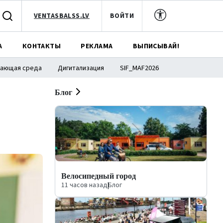
VENTASBALSS.LV
ВОЙТИ
А
КОНТАКТЫ
РЕКЛАМА
ВЫПИСЫВАЙ!
ающая среда
Дигитализация
SIF_MAF2026
Блог
Велосипедный город
11 часов назад
|
Блог