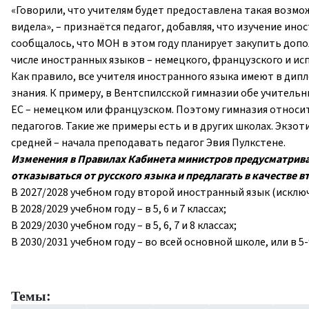
«Говорили, что учителям будет предоставлена такая возмож
видела», – признаётся педагог, добавляя, что изучение ин
сообщалось, что МОН в этом году планирует закупить доп
числе иностранных языков – немецкого, французского и исп
Как правило, все учителя иностранного языка имеют в дип
знания. К примеру, в Вентспилсской гимназии обе учитель
ЕС – немецком или французском. Поэтому гимназия относит
педагогов. Такие же примеры есть и в других школах. Экзоти
средней – начала преподавать педагог Эвия Пулкстене.
Изменения в Правилах Кабинета министров предусматриваю
отказываться от русского языка и предлагать в качестве 
В 2027/2028 учебном году второй иностранный язык (исключа
В 2028/2029 учебном году – в 5, 6 и 7 классах;
В 2029/2030 учебном году – в 5, 6, 7 и 8 классах;
В 2030/2031 учебном году – во всей основной школе, или в 5-
Темы: