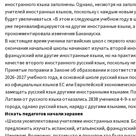
иностранного языка заполнены. Однако, несмотря на запол
учителей иностранных языков, поскольку с каждым новым 
будет увеличиваться. «В этом и следующем учебном году в 
уже переквалифицируются на другие иностранные языки, а 
прокомментировала изменения Баканауска.
В настоящее время ученики латвийских школ с первого клас
окончания начальной школы начинают изучать второй ино
французский или другие иностранные языки, но на практике
качестве второго иностранного русский язык, поскольку н
Принятые поправки в Законе об образовании и соответств
2026-2027 учебного года, в основной школе русский язык п
из официальных языков ЕС или Европейской экономической 
замещать русский язык другими иностранными языками. По
Латвии от русского языка отказались 2838 учеников 4-9-х к
города, однако русский язык, наряду с другими языками, п
Искать педагогов начали заранее
«Школа укомплектована учителями иностранных языков. Бо
предложить изучать испанский, итальянский, французский 
Шенгелия. Возможно, потому что в прошлом это была русск