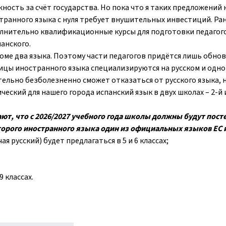
ность за счёт государства. Но пока что я таких предложений 
остранного языка с нуля требует внушительных инвестиций. Ра
олнительно квалификационные курсы для подготовки педагого
анского.
ломе два языка. Поэтому части педагогов придётся лишь обно
ницы иностранного языка специализируются на русском и одно
ельно безболезненно сможет отказаться от русского языка, 
ческий для нашего города испанский язык в двух школах – 2-й 
т, что с 2026/2027 учебного года школы должны будут пост
второго иностранного языка один из официальных языков ЕС 
я русский) будет предлагаться в 5 и 6 классах;
9 классах.