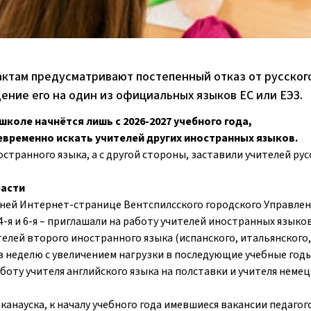
актам предусматривают постепенный отказ от русског
ение его на один из официальных языков ЕС или ЕЭЗ.
школе начнётся лишь с 2026-2027 учебного года,
временно искать учителей других иностранных языков.
странного языка, а с другой стороны, заставили учителей рус
расти
ней Интернет-странице Вентспилсского городского Управлен
-я и 6-я – приглашали на работу учителей иностранных языков
телей второго иностранного языка (испанского, итальянского,
 в неделю с увеличением нагрузки в последующие учебные годы
аботу учителя английского языка на полставки и учителя неме
анауска, к началу учебного года имевшиеся вакансии педагог