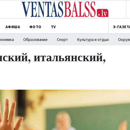
АФИША
ФОТО
TV
Э-ГАЗЕТ
ономика
Образование
Спорт
Культура и отдых
Окруж
нский, итальянский,