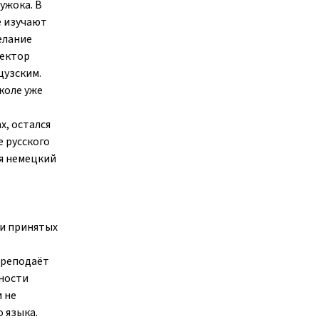
ужока. В
е изучают
елание
ректор
цузским.
коле уже
х, остался
е русского
ся немецкий
ии принятых
преподаёт
жности
и не
 языка.