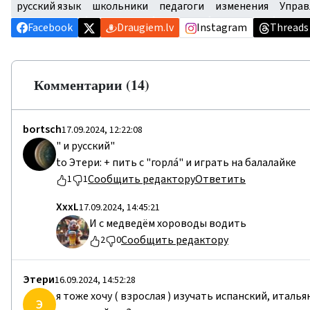
русский язык
школьники
педагоги
изменения
Управ
Facebook
Draugiem.lv
Instagram
Threads
Комментарии (14)
bortsch
17.09.2024, 12:22:08
" и русский"
to Этери: + пить с "горлá" и играть на балалайке
Сообщить редактору
Ответить
1
1
ХххL
17.09.2024, 14:45:21
И с медведём хороводы водить
Сообщить редактору
2
0
Этери
16.09.2024, 14:52:28
я тоже хочу ( взрослая ) изучать испанский, италь
Э