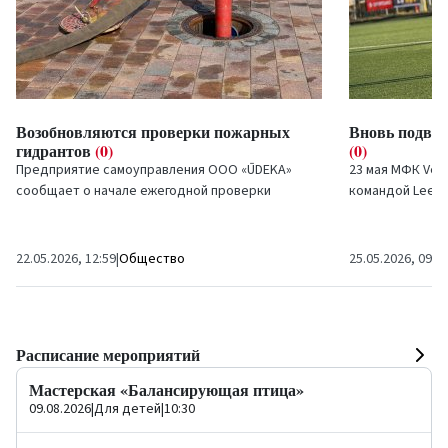
Возобновляются проверки пожарных
Вновь подвел
гидрантов
(0)
(0)
Предприятие самоуправления ООО «ŪDEKA»
23 мая МФК Vent
сообщает о начале ежегодной проверки
командой Leevo
пожарных гидрантов. Плановые проверки будут
85-й минуте, пр
проводиться на...
со...
22.05.2026, 12:59
|
Общество
25.05.2026, 09:4
Расписание мероприятий
Мастерская «Балансирующая птица»
09.08.2026
|
Для детей
|
10:30