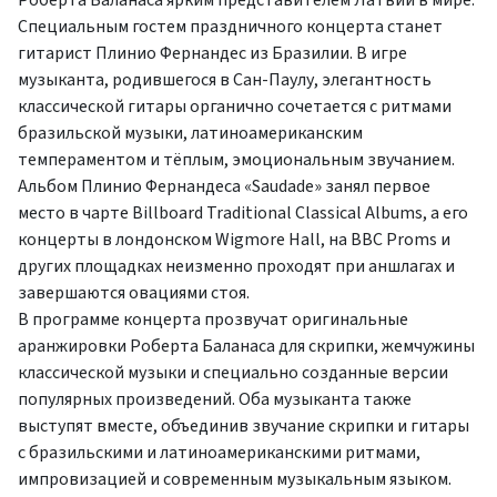
Специальным гостем праздничного концерта станет
гитарист Плинио Фернандес из Бразилии. В игре
музыканта, родившегося в Сан-Паулу, элегантность
классической гитары органично сочетается с ритмами
бразильской музыки, латиноамериканским
темпераментом и тёплым, эмоциональным звучанием.
Альбом Плинио Фернандеса «Saudade» занял первое
место в чарте Billboard Traditional Classical Albums, а его
концерты в лондонском Wigmore Hall, на BBC Proms и
других площадках неизменно проходят при аншлагах и
завершаются овациями стоя.
В программе концерта прозвучат оригинальные
аранжировки Роберта Баланаса для скрипки, жемчужины
классической музыки и специально созданные версии
популярных произведений. Оба музыканта также
выступят вместе, объединив звучание скрипки и гитары
с бразильскими и латиноамериканскими ритмами,
импровизацией и современным музыкальным языком.