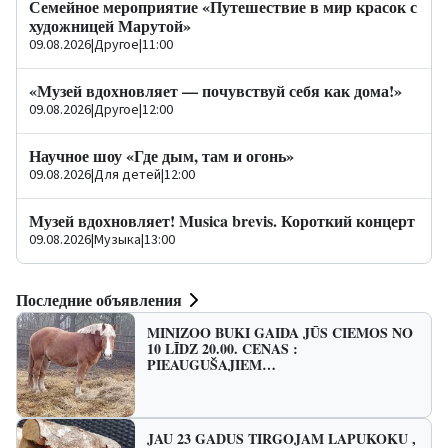
Семейное мероприятие «Путешествие в мир красок с
художницей Марутой»
09.08.2026
|
Другое
|
11:00
«Музей вдохновляет — почувствуй себя как дома!»
09.08.2026
|
Другое
|
12:00
Научное шоу «Где дым, там и огонь»
09.08.2026
|
Для детей
|
12:00
Музей вдохновляет! Musica brevis. Короткий концерт
09.08.2026
|
Музыка
|
13:00
Последние объявления
MINIZOO BUKI GAIDA JŪS CIEMOS NO
10 LĪDZ 20.00. CENAS :
PIEAUGUŠAJIEM…
JAU 23 GADUS TIRGOJAM LAPUKOKU ,