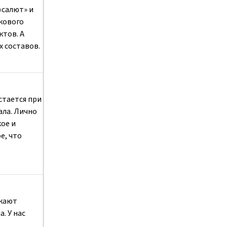
«салют» и
кового
ктов. А
 составов.
стается при
ала. Лично
ое и
е, что
екают
. У нас