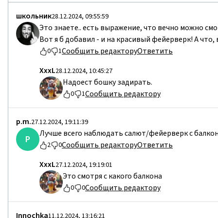
школьник
28.12.2024, 09:55:59
Это знаете.. есть выражение, что вечно можно смот
Вот я б добавил - и на красивый фейерверк! А что,
Сообщить редактору
Ответить
0
1
ХххL
28.12.2024, 10:45:27
Надоест бошку задирать.
Сообщить редактору
0
1
р.m.
27.12.2024, 19:11:39
Лучше всего наблюдать салют/фейерверк с балкон
Р
Сообщить редактору
Ответить
2
0
ХххL
27.12.2024, 19:19:01
Это смотря с какого балкона
Сообщить редактору
0
0
Innochka
11.12.2024, 13:16:21