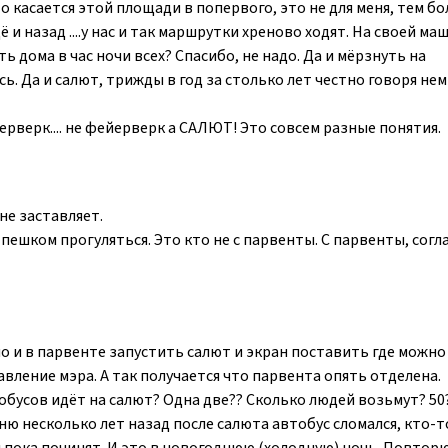
о касается этой площади в попервого, это не для меня, тем бо
и назад ....у нас и так маршрутки хреново ходят. На своей ма
ь дома в час ночи всех? Спасибо, не надо. Да и мёрзнуть на
ь. Да и салют, трижды в год за столько лет честно говоря не
ерверк.... не фейерверк а САЛЮТ! Это совсем разные понятия.
 не заставляет.
пешком прогуляться. Это кто не с парвенты. С парвенты, согла
но и в парвенте запустить салют и экран поставить где можно
ление мэра. А так получается что парвента опять отделена.
бусов идёт на салют? Одна две?? Сколько людей возьмут? 50?
ню несколько лет назад после салюта автобус сломался, кто-т