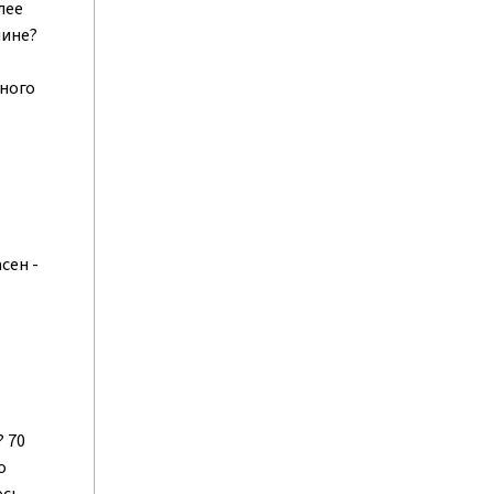
лее
шине?
много
сен -
 70
о