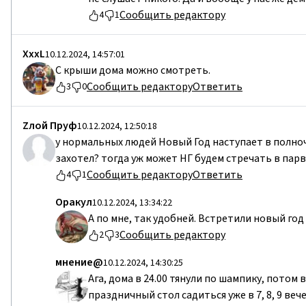
Сообщить редактору
4
1
ХххL
10.12.2024, 14:57:01
С крыши дома можно смотреть.
Сообщить редактору
Ответить
3
0
Zлой Пруф
10.12.2024, 12:50:18
у нормальных людей Новый Год наступает в полноч
захотел? тогда уж может НГ будем стречать в парвент
Сообщить редактору
Ответить
4
1
Оракул
10.12.2024, 13:34:22
А по мне, так удобней. Встретили новый год
Сообщить редактору
2
3
мнение@
10.12.2024, 14:30:25
Ага, дома в 24.00 тянули по шампику, потом 
праздничный стол садиться уже в 7, 8, 9 веч