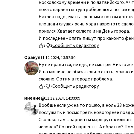
московскому времени и по латвийского. А чт
пока с парвенты туда доберешся а потом ещё 
Нахрен надо, ехать трезвым а потом догонят
площади слушая речь мэра нахрен это сдалос
приелся. Хватает салюта и на День города.
И последнее - опять пишут про какойто фей
Сообщить редактору
3
2
Оракул
11.12.2024, 13:52:50
Ну не нравится, не едь, не смотри. Никто же
И на машине не обязательно ехать, можно и 
сложно. С этим в городе проблема.
Сообщить редактору
2
2
мнение@
11.12.2024, 14:33:09
Вообще если уж на то пошло, в ноль 33 мож
послушать и посмотреть новогоднее поздрав
Сколько там с парвенты маршруток или авто
человек? Со всей парвенты. А обратно? Пом