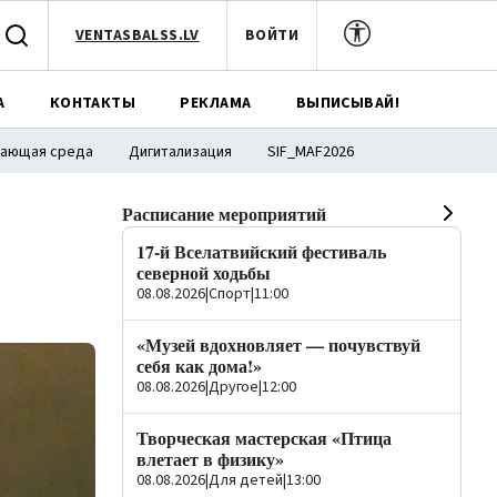
VENTASBALSS.LV
ВОЙТИ
А
КОНТАКТЫ
РЕКЛАМА
ВЫПИСЫВАЙ!
ающая среда
Дигитализация
SIF_MAF2026
Расписание мероприятий
17-й Вселатвийский фестиваль
северной ходьбы
08.08.2026
|
Спорт
|
11:00
«Музей вдохновляет — почувствуй
себя как дома!»
08.08.2026
|
Другое
|
12:00
Творческая мастерская «Птица
влетает в физику»
08.08.2026
|
Для детей
|
13:00