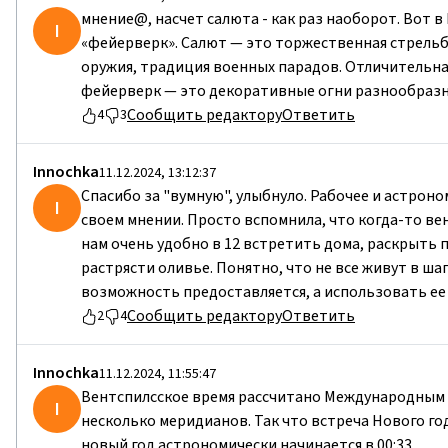
мнение@, насчет салюта - как раз наоборот. Вот 
I
«фейерверк». Салют — это торжественная стрельб
оружия, традиция военных парадов. Отличительн
фейерверк — это декоративные огни разнообразн
Сообщить редактору
Ответить
4
3
Innochka
11.12.2024, 13:12:37
Спасибо за "вумную", улыбнуло. Рабочее и астроно
I
своем мнении. Просто вспомнила, что когда-то ве
нам очень удобно в 12 встретить дома, раскрыть
растрясти оливье. Понятно, что не все живут в ша
возможность предоставляется, а использовать ее 
Сообщить редактору
Ответить
2
4
Innochka
11.12.2024, 11:55:47
Вентспилсское время рассчитано Международным 
I
несколько меридианов. Так что встреча Нового год
новый год астрономически начинается в 00:33.