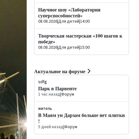
Научное шоу «Лаборатория
суперспособностей»
08.08.2026
|
Для детей
|
14:00
Творческая мастерская «100 шагов к
победе»
08.08.2026
|
Для детей
|
15:00
Актуальное на форуме
sdfg
Парк в Парвенте
1 час назад
|
Форум
житель
В Маям ун Дарзам больше нет плитки
!
5 дней назад
|
Форум