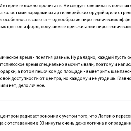
в Интернете можно прочитать: Не следует смешивать понятия 
а холостыми зарядами из артиллерийских орудий и/или стрел
ая особенность салюта — однообразие пиротехнических эффе
ых цветов и форм, получаемые при сжигании пиротехнических
мическое время - понятия разные. Ну да ладно, каждый пусть о
нтспилсское время специально высчитывали, поэтому и напис
 подарки, а потом пешочком до площади - выветрить шампанск
говой доступности от центра, но каждому и не угодишь. Главно
или нет, дело личное.
центром радиоастрономии с учетом того, что Латвию перес
а с отставанием в 33 минуты очень даже логична и оправданна