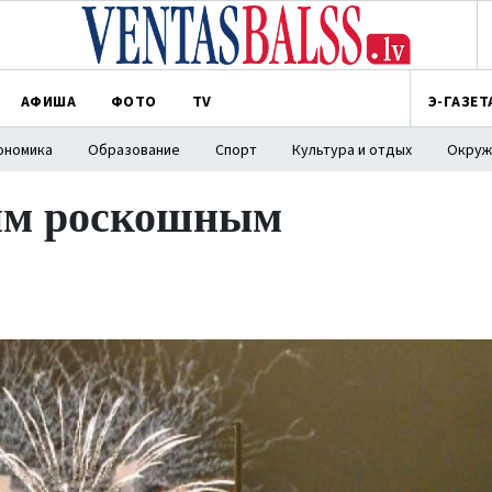
АФИША
ФОТО
TV
Э-ГАЗЕТ
ономика
Образование
Спорт
Культура и отдых
Окруж
тим роскошным