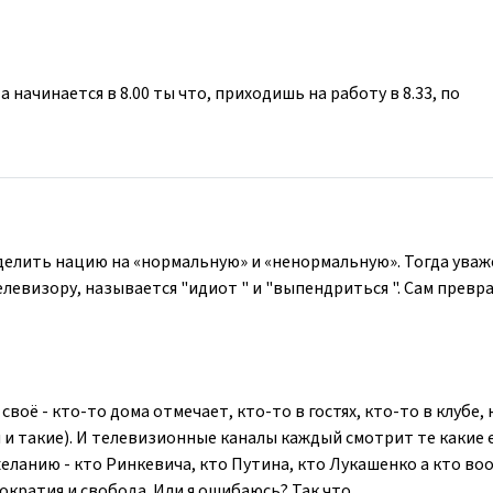
а начинается в 8.00 ты что, приходишь на работу в 8.33, по
делить нацию на «нормальную» и «ненормальную». Тогда уваж
елевизору, называется "идиот " и "выпендриться ". Сам прев
оё - кто-то дома отмечает, кто-то в гостях, кто-то в клубе, 
ы и такие). И телевизионные каналы каждый смотрит те какие 
желанию - кто Ринкевича, кто Путина, кто Лукашенко а кто в
кратия и свобода. Или я ошибаюсь? Так что .....