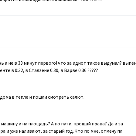
ь а не в 33 минут первого! что за идиот такое выдумал? выпе
е в 0:32, в Сталзене 0:30, в Варве 0:36 ?????
 дома в тепле и пошли смотреть салют.
в машину и на площадь? А по пути, прощай права? Да и за
ера и уже наливают, за старый год. Что по мне, отмечу пл