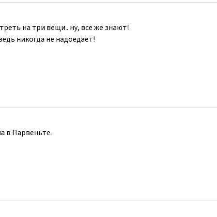
реть на три вещи.. ну, все же знают!
 ведь никогда не надоедает!
а в Парвеньте.