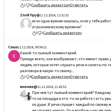
Сообщить редактору
Ответить
1
5
Zлой Пруф
11.12.2024, 12:32:31
исчо одна вумная нашлась, если у тебя работ
атрономическому времени?
Сообщить редактору
5
1
Саша
11.12.2024, 09:36:21
Какой-то пьяный комментарий.
С
Прежде всего, они воображают, что имеют право 
людям, которые хотят слушать речи и салюты по т
разговора в какую-то свалку...
Сообщить редактору
Ответить
1
4
мнение@
11.12.2024, 11:42:52
При чём тут пьяный комментарий? Каждому св
то на площади а кто-то на работе ( есть ув
по душе. И речи слушает каждый по своему 
не слушает никого. Да и вообще у нас же демо