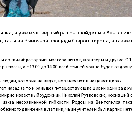
ирка, и уже в четвертый раз он пройдет и в Вентспилс
 так и на Рыночной площади Старого города, а также 
ы с эквилибраторами, мастера шуток, жонглеры и другие. С 11
-классы, а с 13.00 до 14.00 всей семьей можно будет отдохн
 людям, которые не видят, не замечают и не ценят цирк».
о лет назад (а то и раньше) путешествующие цирки один за др
семирно известный художник Николай Рутковскис, носивший 
 из-за несравненной гибкости. Родом из Вентспилса так
кобежного движения в Латвии, чьим учителем был Карлис Пет