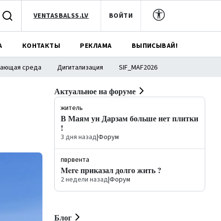
VENTASBALSS.LV
ВОЙТИ
А
КОНТАКТЫ
РЕКЛАМА
ВЫПИСЫВАЙ!
ающая среда
Дигитализация
SIF_MAF2026
Актуальное на форуме
житель
В Маям ун Дарзам больше нет плитки
!
3 дня назад
|
Форум
пврвента
Mere приказал долго жить ?
2 недели назад
|
Форум
Блог