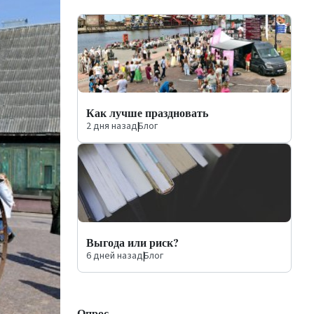
Как лучше праздновать
2 дня назад
|
Блог
Выгода или риск?
6 дней назад
|
Блог
Опрос