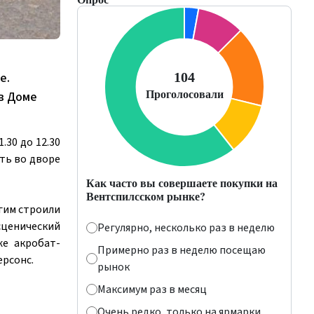
е.
в Доме
.30 до 12.30
уть во дворе
Как часто вы совершаете покупки на
Вентспилсском рынке?
угим строили
сценический
Регулярно, несколько раз в неделю
же акробат-
Примерно раз в неделю посещаю
ерсонс.
рынок
Максимум раз в месяц
Очень редко, только на ярмарки