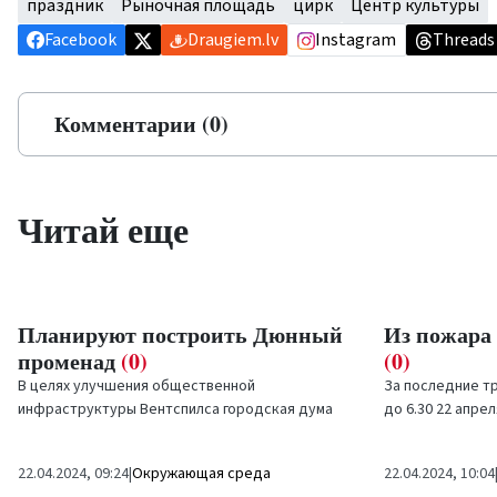
праздник
Рыночная площадь
цирк
Центр культуры
Facebook
Draugiem.lv
Instagram
Threads
Комментарии (0)
Читай еще
Планируют построить Дюнный
Из пожара 
променад
(0)
(0)
В целях улучшения общественной
За последние тр
инфраструктуры Вентспилса городская дума
до 6.30 22 апре
решила поддержать представление
управление Гос
подготовленного Вентспилсским...
спасательной...
22.04.2024, 09:24
|
Окружающая среда
22.04.2024, 10:04