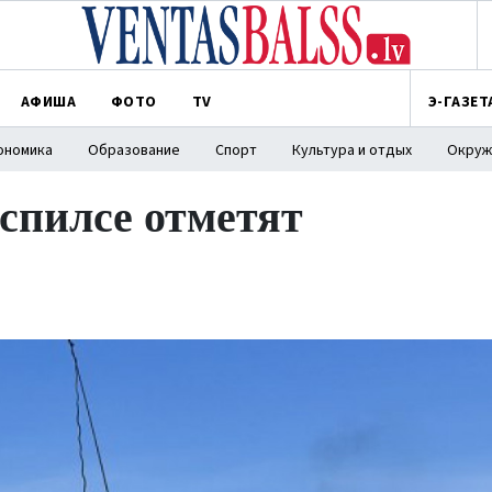
АФИША
ФОТО
TV
Э-ГАЗЕТ
ономика
Образование
Спорт
Культура и отдых
Окруж
тспилсе отметят