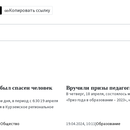
Копировать ссылку
был спасен человек
Вручили призы педаго
В четверг, 18 апреля, состоялось
«Приз года в образовании – 2023»,
и дня, в период с 6:30 19 апреля
наградили лучших педагогов вентс
ля в Курземское региональное
учебных...
ударственной пожарно-
|
Общество
19.04.2024, 10:11
|
Образование