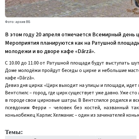
Фото: архив ВБ
В этом году 20 апреля отмечается Всемирный день ц
Мероприятия планируются как на Ратушной площади,
молодежи и во дворе кафе «Dārzā».
С 10.00 до 11.00 от Ратушной площади будут выступать шут
Доме молодёжи пройдут беседы о цирке и небольшие мастер
кафе «Dārzā».
Девиз дня цирка: «Цирк выходит на улицы и площади, идет к
Вентспилс – город, где цирк существует уже давно. Уже ст
в городе свои цирковые шатры. В Вентспилсе родился и в
псевдоним Ферри – человек без костей, названный так
конькобежец Карлис Хелманис – один из зачинателей конь
Темы: