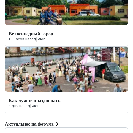
Велосипедный город
13 часов назад
|
Блог
Как лучше праздновать
3 дня назад
|
Блог
Актуальное на форуме