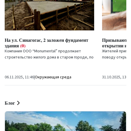
На ул. Синагогас, 2 заложен фундамент
Призывают в
здания
(0)
открытии иго
Компания ООО “Monumental” продолжает
Жителей пригла
строительство жилого дома в старом городе, по
поводу открытия
ул. Синагогас, 2. На этой неделе завершён
приёма ставок п
важный этап проекта...
Опрос...
06.11.2025, 11:46
|
Окружающая среда
31.10.2025, 13:5
Блог