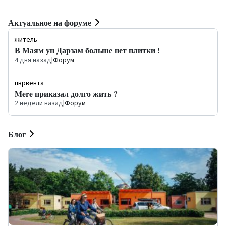
Актуальное на форуме
житель
В Маям ун Дарзам больше нет плитки !
4 дня назад
|
Форум
пврвента
Mere приказал долго жить ?
2 недели назад
|
Форум
Блог