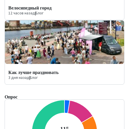
Велосипедный город
12 часов назад
|
Блог
Как лучше праздновать
3 дня назад
|
Блог
Опрос