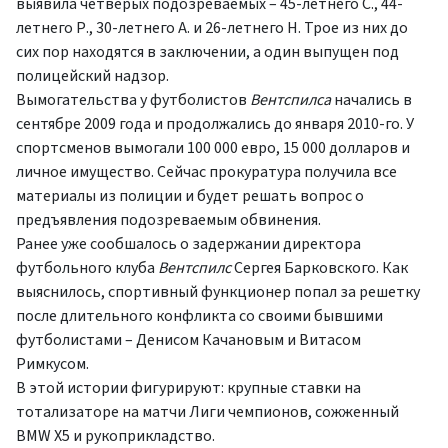
выявила четверых подозреваемых – 45-летнего С., 44-
летнего Р., 30-летнего А. и 26-летнего Н. Трое из них до
сих пор находятся в заключении, а один выпущен под
полицейский надзор.
Вымогательства у футболистов
Вентспилса
начались в
сентябре 2009 года и продолжались до января 2010-го. У
спортсменов вымогали 100 000 евро, 15 000 долларов и
личное имущество. Сейчас прокуратура получила все
материалы из полиции и будет решать вопрос о
предъявления подозреваемым обвинения.
Ранее уже сообшалось о задержании директора
футбольного клуба
Вентспилс
Сергея Барковского. Как
выяснилось, спортивный функционер попал за решетку
после длительного конфликта со своими бывшими
футболистами – Денисом Качановым и Витасом
Римкусом.
В этой истории фигурируют: крупные ставки на
тотализаторе на матчи Лиги чемпионов, сожженный
BMW X5 и рукоприкладство.