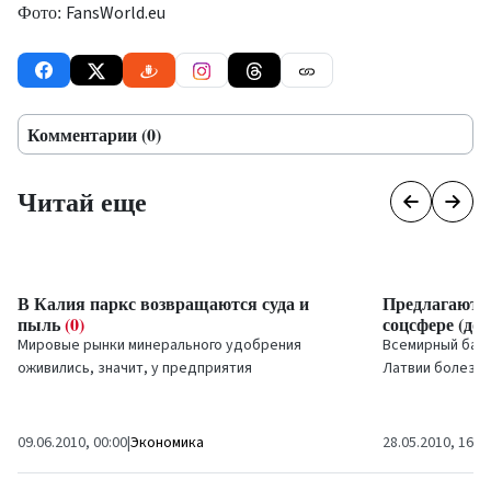
FansWorld.eu
Фото:
Комментарии (0)
Читай еще
В Калия паркс возвращаются суда и
Предлагают 
пыль
(0)
соцсфере (до
Мировые рынки минерального удобрения
Всемирный банк
оживились, значит, у предприятия
Латвии болезн
Вентспилсского порта
Калия паркс
будет
сфере, которые
больше работы.
дальнейшем...
09.06.2010, 00:00
|
Экономика
28.05.2010, 16:4