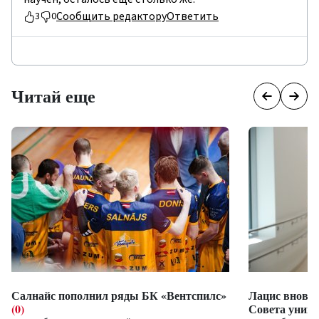
Сообщить редактору
Ответить
3
0
Читай еще
Салнайс пополнил ряды БК «Вентспилс»
Лацис вновь 
(0)
Совета униве