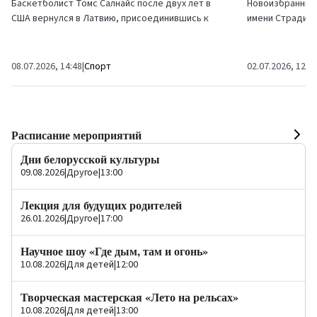
Баскетболист Томс Салнайс после двух лет в
Новоизбранный
США вернулся в Латвию, присоединившись к
имени Страдиня
баскетбольному клубу «Вентспилс». 21-летний
заседании, сос
латвийский...
единогласно пе
08.07.2026, 14:48
|
Спорт
02.07.2026, 12:0
Расписание мероприятий
Дни белорусской культуры
09.08.2026
|
Другое
|
13:00
Лекция для будущих родителей
26.01.2026
|
Другое
|
17:00
Научное шоу «Где дым, там и огонь»
10.08.2026
|
Для детей
|
12:00
Творческая мастерская «Лето на рельсах»
10.08.2026
|
Для детей
|
13:00