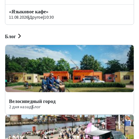
«Языковое кафе»
11.08.2026
|
Другое
|
10:30
Блог
Велосипедный город
2 дня назад
|
Блог