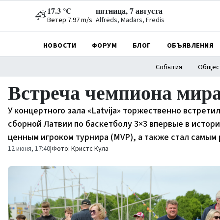
17.3 °C
пятница, 7 августа
Ветер 7.97 m/s
Alfrēds, Madars, Fredis
НОВОСТИ
ФОРУМ
БЛОГ
ОБЪЯВЛЕНИЯ
События
Общес
Встреча чемпиона мира
У концертного зала «Latvija» торжественно встрети
сборной Латвии по баскетболу 3×3 впервые в истор
ценным игроком турнира (MVP), а также стал самым
12 июня, 17:40
|
Фото: Кристс Кула