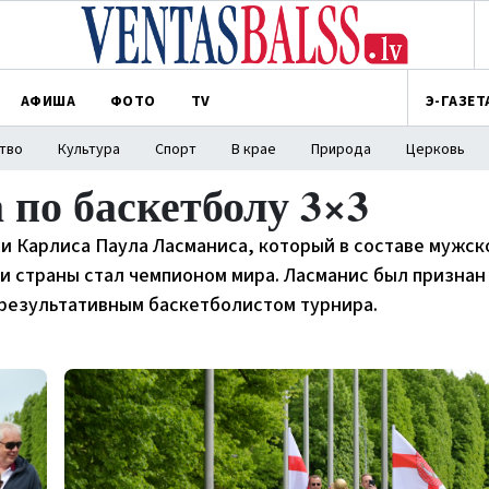
АФИША
ФОТО
TV
Э-ГАЗЕТ
тво
Культура
Спорт
В крае
Природа
Церковь
 по баскетболу 3×3
ли Карлиса Паула Ласманиса, который в составе мужск
ии страны стал чемпионом мира. Ласманис был признан
 результативным баскетболистом турнира.