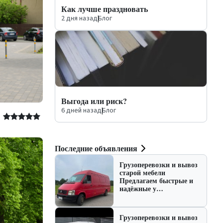
Как лучше праздновать
2 дня назад
|
Блог
Выгода или риск?
6 дней назад
|
Блог
Последние объявления
Грузоперевозки и вывоз
старой мебели
Предлагаем быстрые и
надёжные у…
Грузоперевозки и вывоз