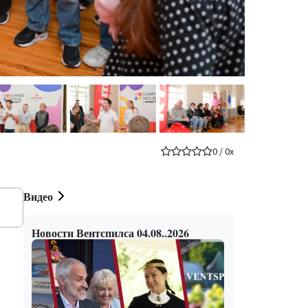
0
/
0
x
Видео
Новости Вентспилса 04.08..2026