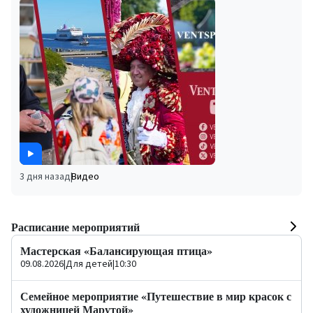
3 дня назад
|
Видео
Расписание мероприятий
Мастерская «Балансирующая птица»
09.08.2026
|
Для детей
|
10:30
Семейное мероприятие «Путешествие в мир красок с
художницей Марутой»