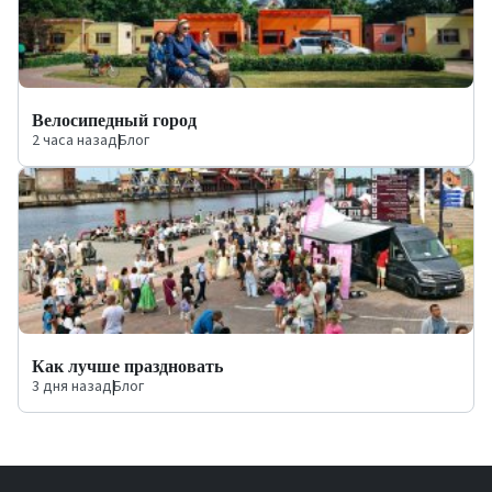
Велосипедный город
2 часа назад
|
Блог
Как лучше праздновать
3 дня назад
|
Блог