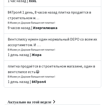
1 час назад |
ХххL
847pon4 1 день, 8 часов назад плитка продаётся в
строительном м…
В Маям ун Дарзам больше нет плитки !
9 часов назад |
Изергилюшка
Вентспилсу нужен один нормальный DEPO со всем их
ассортиметом. И …
В Маям ун Дарзам больше нет плитки !
1 день назад |
Жора
плитка продаётся в строительном магазине, один в
вентспилсе есть😀
В Маям ун Дарзам больше нет плитки !
1 день назад |
847pon4
Актуально на этой неделе