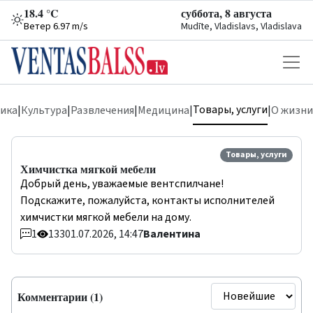
18.4 °C
суббота, 8 августа
Ветер 6.97 m/s
Mudīte, Vladislavs, Vladislava
Товары, услуги
ика
|
Культура
|
Развлечения
|
Медицина
|
|
О жизни
Товары, услуги
Химчистка мягкой мебели
Добрый день, уважаемые вентспилчане!
Подскажите, пожалуйста, контакты исполнителей
химчистки мягкой мебели на дому.
1
133
01.07.2026, 14:47
Валентина
Комментарии (1)