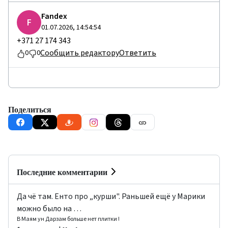
Fandex
F
01.07.2026, 14:54:54
+371 27 174 343
Сообщить редактору
Ответить
0
0
Поделиться
Последние комментарии
Да чё там. Енто про „курши". Раньшей ещё у Марики
можно было на …
В Маям ун Дарзам больше нет плитки !